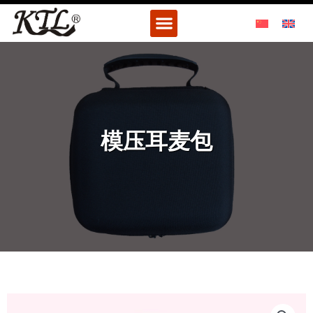
跳
Menu
至
内
容
模压耳麦包